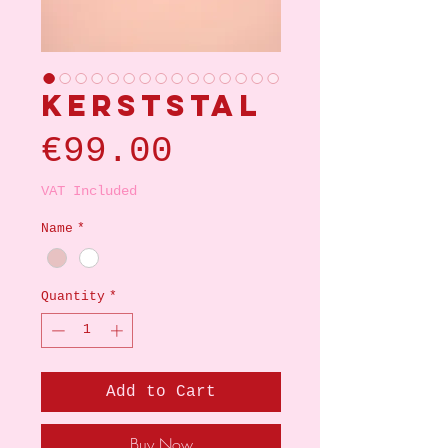
Kerststal
Price
€99.00
VAT Included
Name
*
Quantity
*
Add to Cart
Buy Now