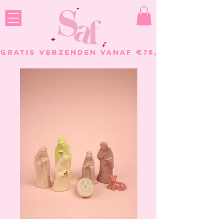
GRATIS VERZENDEN VANAF €75, - BESTELL