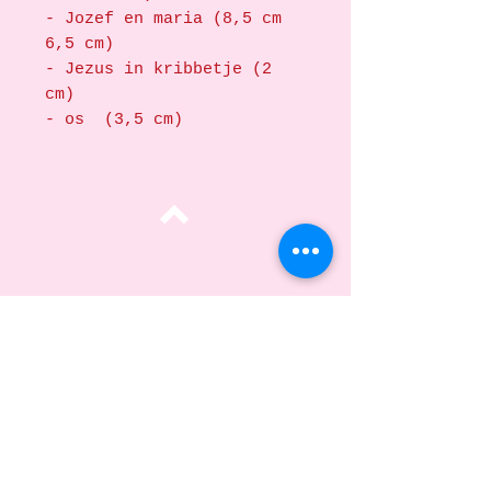
- Jozef en maria (8,5 cm
6,5 cm)
- Jezus in kribbetje (2
cm)
- os (3,5 cm)
Top
data
KvK:
77890574
E:
info@ateliersaf.nl
Adres: 'T veld 3G
6666 MK