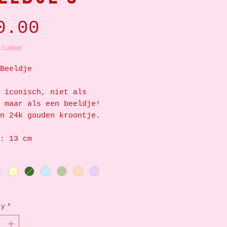
Price
0.00
cluded
Beeldje
 iconisch, niet als
 maar als een beeldje!
n 24k gouden kroontje.
: 13 cm
ty
*