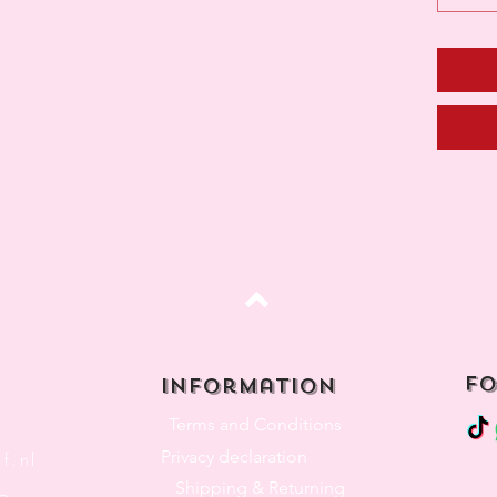
Top
fo
Information
Terms and Conditions
Privacy declaration
f.nl
Shipping & Returning