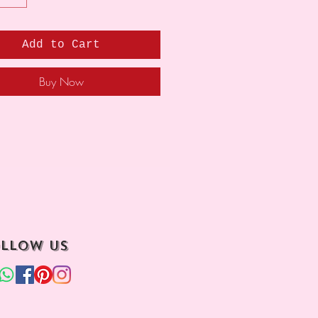
Add to Cart
Buy Now
llow us