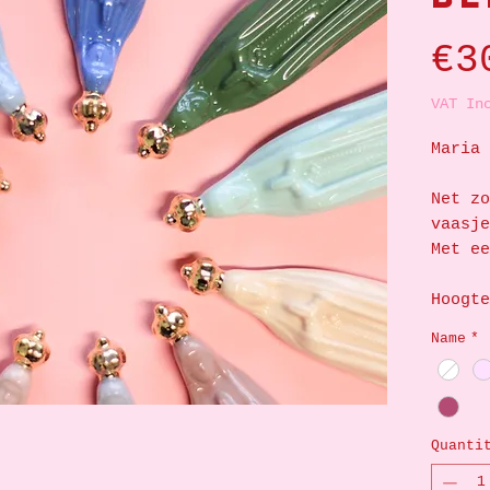
€3
VAT In
Maria 
Net zo
vaasje
Met ee
Hoogte
Name
*
Quanti