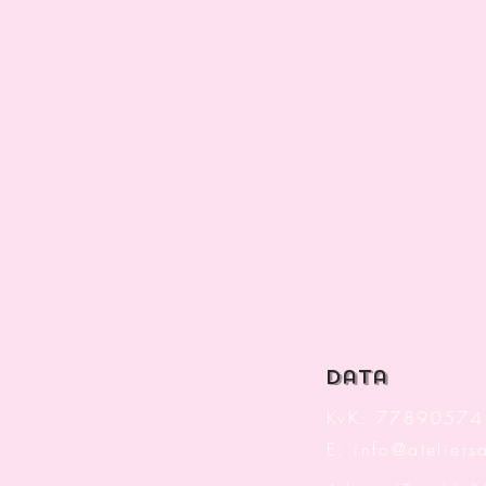
data
KvK: 77890574
E:
info@ateliersa