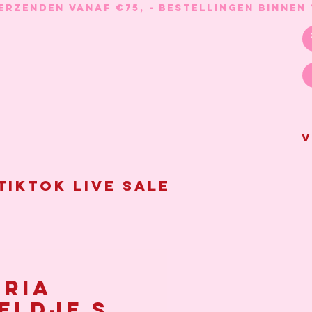
V
Tiktok live sale
ria
eldje S