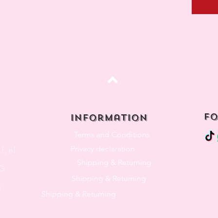
Top
fo
Information
Terms and Conditions
Privacy declaration
f.nl
Shipping & Returning
3G
Shipping & Returning
K
Shipping & Returning