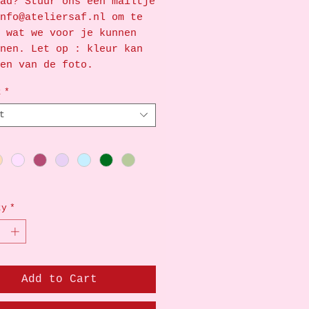
ad? Stuur ons een mailtje
nfo@ateliersaf.nl om te
 wat we voor je kunnen
nen. Let op : kleur kan
en van de foto.
t
*
t
ty
*
Add to Cart