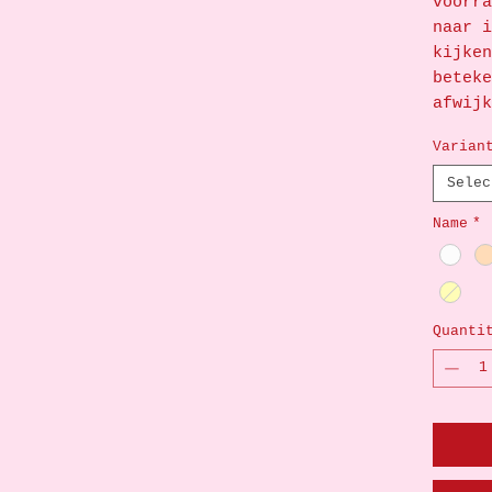
voorra
naar i
kijken
beteke
afwijk
Varian
Selec
Name
*
Quanti