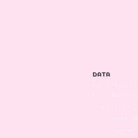
data
KvK: 77890574
E:
info@ateliersa
Adres: 'T veld 
6666 M
Heteren