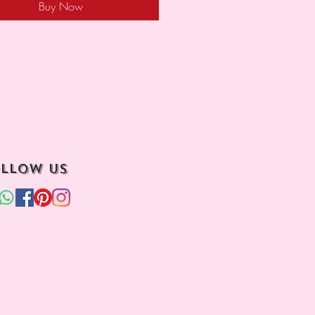
Buy Now
llow us