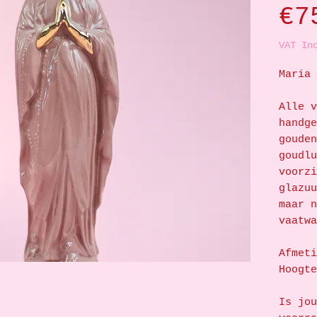
€7
VAT In
Maria 
Alle v
handge
gouden
goudlu
voorzi
glazuu
maar n
vaatwa
Afmeti
Hoogte
Is jou