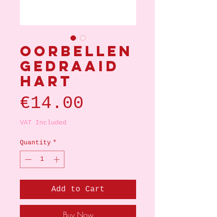
Oorbellen
gedraaid
hart
Price
€14.00
VAT Included
Quantity
*
Add to Cart
Buy Now