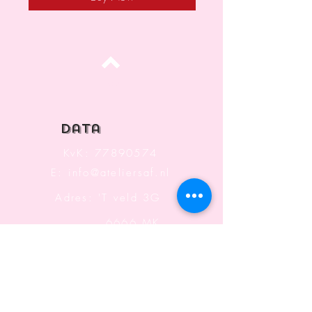
Top
data
KvK:
77890574
E:
info@ateliersaf.nl
Adres: 'T veld 3G
6666 MK
Heteren
The Netherlands