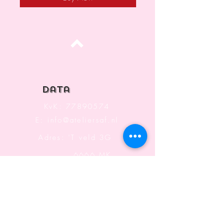
Top
data
KvK:
77890574
E:
info@ateliersaf.nl
Adres: 'T veld 3G
6666 MK
Heteren
The Netherlands