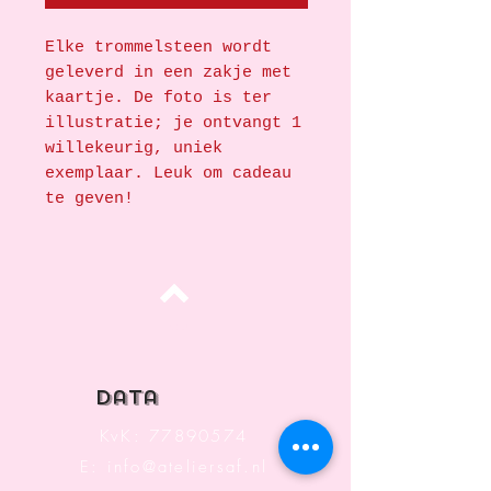
Elke trommelsteen wordt
geleverd in een zakje met
kaartje. De foto is ter
illustratie; je ontvangt 1
willekeurig, uniek
exemplaar. Leuk om cadeau
te geven!
Top
data
KvK:
77890574
E:
info@ateliersaf.nl