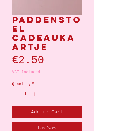
Paddensto
el
cadeauka
artje
Price
€2.50
VAT Included
Quantity
*
Add to Cart
Buy Now