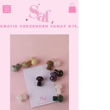
GRATIS VERZENDEN VANAF €75, - BESTELL