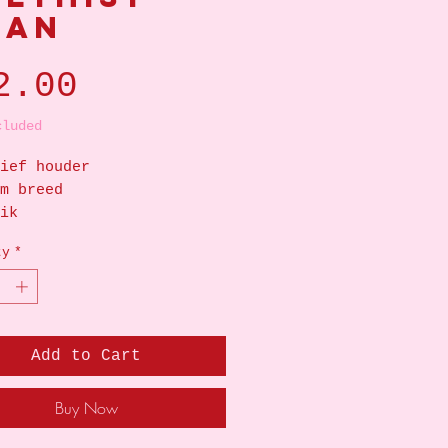
aan
Price
2.00
cluded
ief houder
m breed
ik
ty
*
Add to Cart
Buy Now