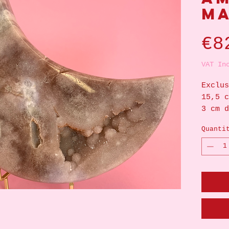
m
€8
VAT In
Exclus
15,5 c
3 cm d
Quanti