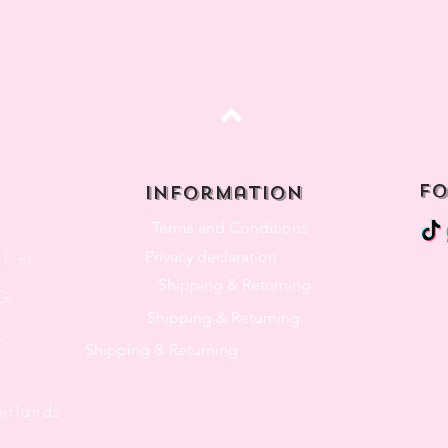
Top
fo
Information
Terms and Conditions
Privacy declaration
f.nl
Shipping & Returning
3G
Shipping & Returning
K
Shipping & Returning
lands