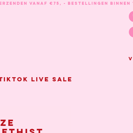
V
Tiktok live sale
ze
ethist