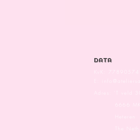
data
KvK: 77890574
E:
info@ateliersa
Adres: 'T veld 
6666 M
Heteren
The Nether