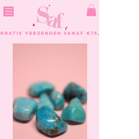
GRATIS VERZENDEN VANAF €75, - BESTELL