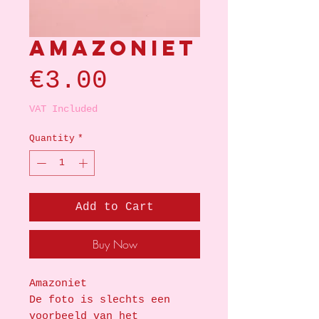
Amazoniet
Price
€3.00
VAT Included
Quantity
*
Add to Cart
Buy Now
Amazoniet
De foto is slechts een
voorbeeld van het