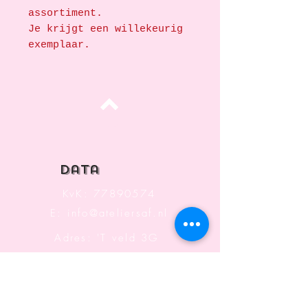
assortiment.
Je krijgt een willekeurig
exemplaar.
Top
data
KvK:
77890574
E:
info@ateliersaf.nl
Adres: 'T veld 3G
6666 MK
Heteren