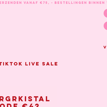
V
Tiktok live sale
rgrkistal
ode €42