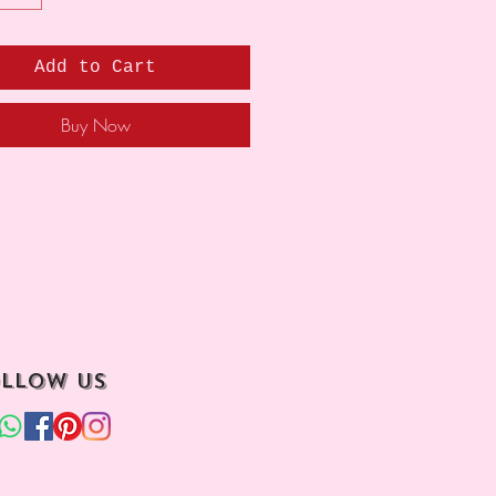
Add to Cart
Buy Now
llow us