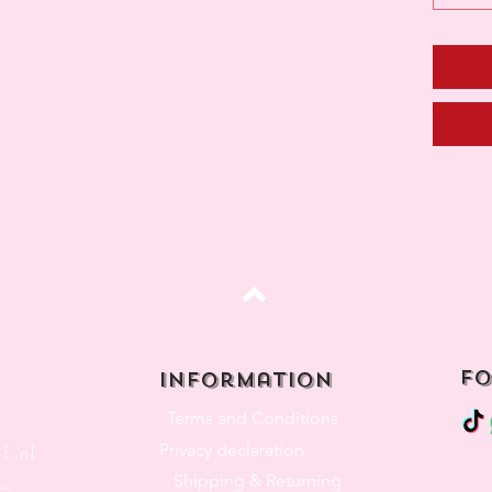
Top
fo
Information
Terms and Conditions
Privacy declaration
f.nl
Shipping & Returning