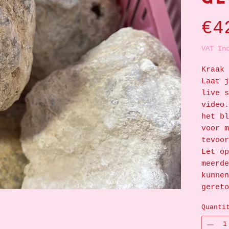
€4
VAT In
Kraak 
Laat j
live s
video.
het bl
voor m
tevoor
Let op
meerde
kunnen
gereto
Quanti