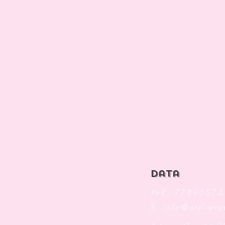
data
KvK: 77890574
E:
info@ateliersa