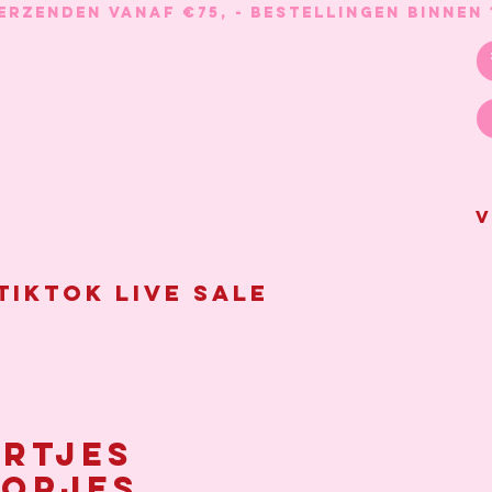
V
Tiktok live sale
rtjes
opjes