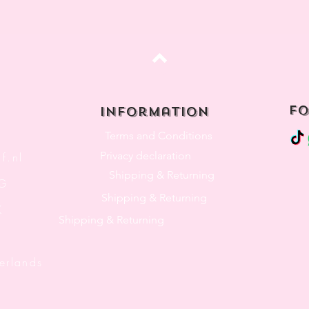
Top
fo
Information
Terms and Conditions
Privacy declaration
f.nl
Shipping & Returning
3G
Shipping & Returning
K
Shipping & Returning
lands