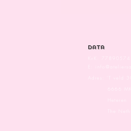
data
KvK: 77890574
E:
info@ateliersa
Adres: 'T veld 
6666 M
Heteren
The Nether