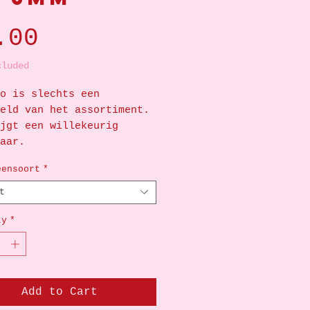
Price
.00
cluded
o is slechts een
eeld van het assortiment.
jgt een willekeurig
aar.
eensoort
*
t
ty
*
Add to Cart