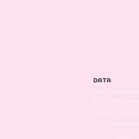
data
KvK: 77890574
E:
info@ateliersa
Adres: 'T veld 
6666 M
Heteren