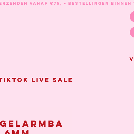
V
Tiktok live sale
gelarmba
 6mm