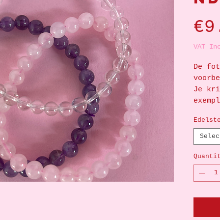
€9
VAT In
De fot
voorb
Je kri
exempl
Edelst
Selec
Quanti