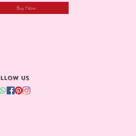
Buy Now
llow us