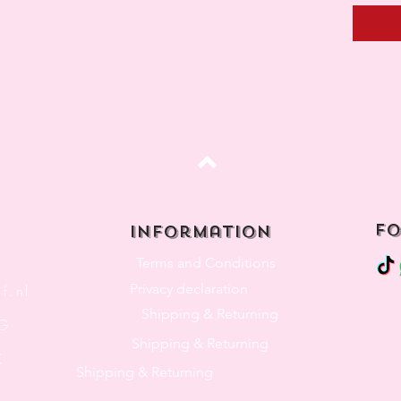
Top
fo
Information
Terms and Conditions
Privacy declaration
f.nl
Shipping & Returning
3G
Shipping & Returning
K
Shipping & Returning