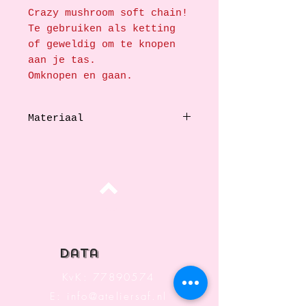
Crazy mushroom soft chain!
Te gebruiken als ketting
of geweldig om te knopen
aan je tas.
Omknopen en gaan.
Materiaal
Polyester en stainlessteel en glas
Top
data
KvK:
77890574
E:
info@ateliersaf.nl