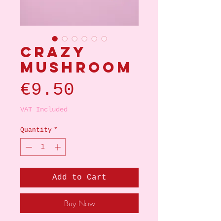
Crazy
mushroom
Price
€9.50
VAT Included
Quantity
*
Add to Cart
Buy Now