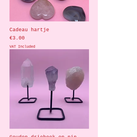
Cadeau hartje
Price
€3.00
VAT Included