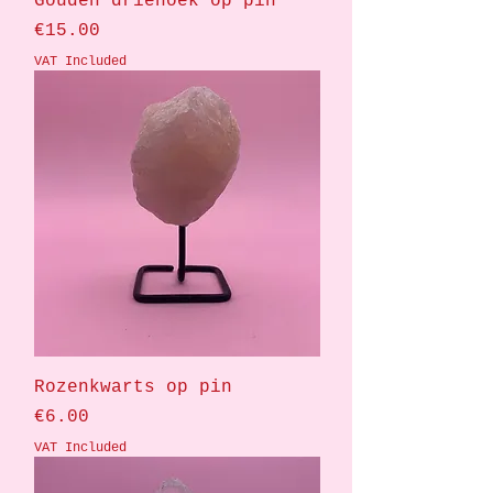
Gouden driehoek op pin
Price
€15.00
VAT Included
Rozenkwarts op pin
Price
€6.00
VAT Included