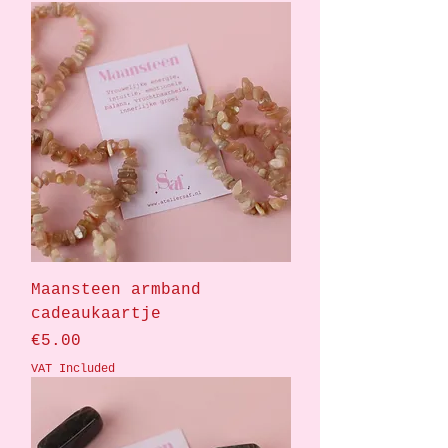
Maansteen armband
cadeaukaartje
Price
€5.00
VAT Included