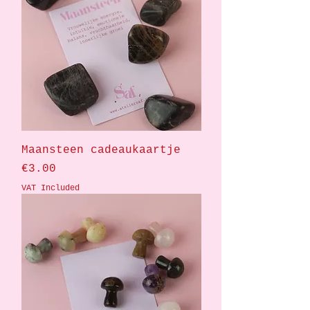
Maansteen cadeaukaartje
Price
€3.00
VAT Included