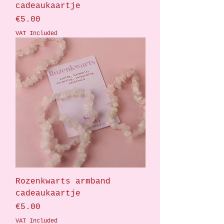
cadeaukaartje
Price
€5.00
VAT Included
Rozenkwarts armband
cadeaukaartje
Price
€5.00
VAT Included