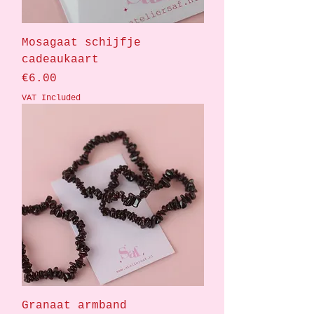
Mosagaat schijfje
cadeaukaart
Price
€6.00
VAT Included
Granaat armband